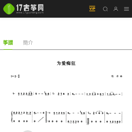
爲愛癡狂（古筝譜-D調雙手版-劉若英演唱）
簡介
筝譜