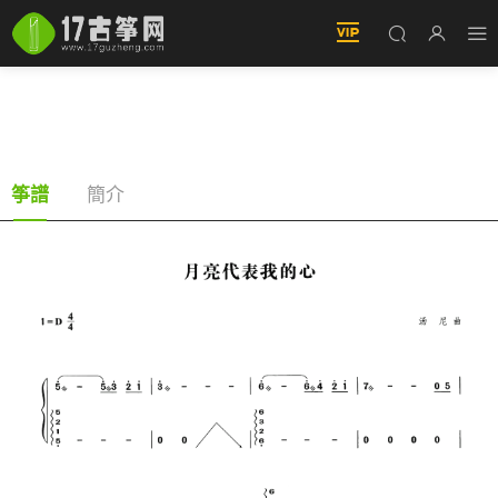
月亮代表我的心（古筝譜-D調雙手版-鄧麗君演
唱）
簡介
筝譜