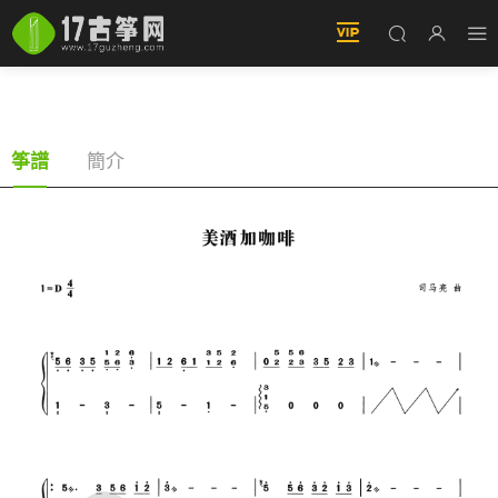
美酒加咖啡（古筝譜-D調雙手版-鄧麗君演唱）
簡介
筝譜