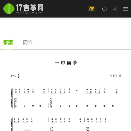
一簾幽夢（古筝譜-G調雙手版-鄧麗君演唱）
簡介
筝譜