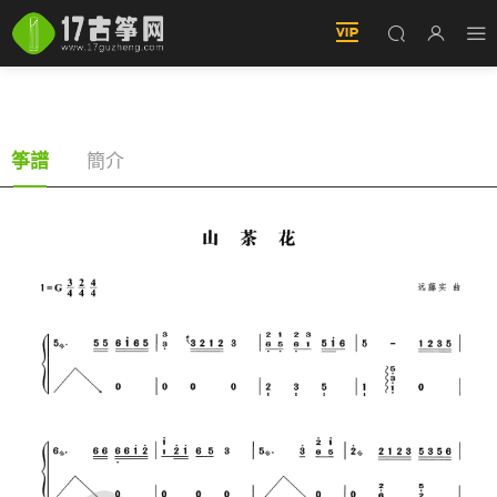
山茶花（古筝譜-G調雙手版-鄧麗君演唱）
簡介
筝譜