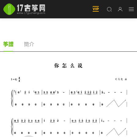
你怎麽說（古筝譜-G調雙手版-鄧麗君演唱）
簡介
筝譜