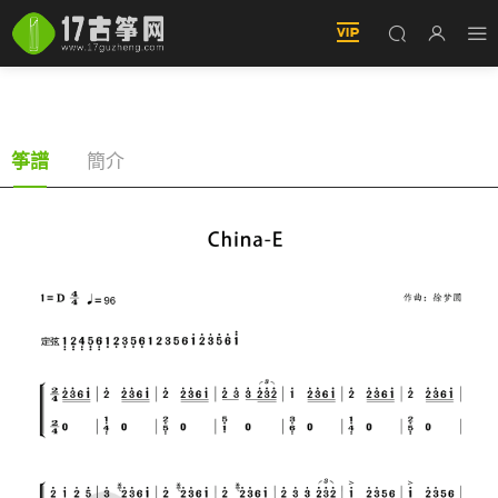
China-E（古筝譜-D調雙手版）
簡介
筝譜