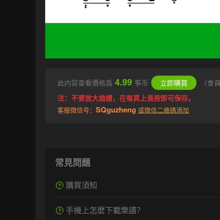
4.99
此内容查看價格爲
筝币
立即購買
（會
注：不要放大曲譜，在每頁上長按即可保存。
SQguzheng
客服微信号：
或微信二維碼添加
常見問題
購買須知
手機上怎麽下載樂譜？