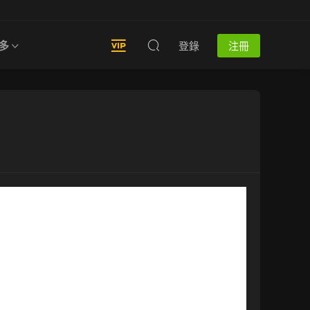
多
登錄
注冊