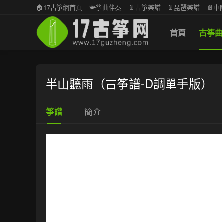
🏠17古筝網首頁
📯筝曲伴奏
📄古筝樂譜
📄琵琶樂譜
📄
首頁
古筝
半山聽雨（古筝譜-D調單手版）
簡介
筝譜