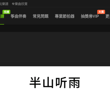
中阮樂譜
☢樂曲欣賞
找譜
大獎
曲譜
筝曲伴奏
常見問題
專業節拍器
抽獎🉐VIP
更