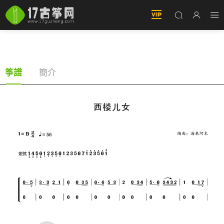
西樓兒女（古筝譜-B調雙手版-海來阿木演唱）
簡介
筝譜