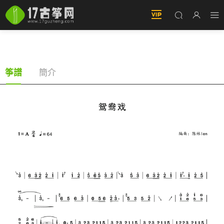
鴛鴦戲（古筝譜-A調單手版）
簡介
筝譜