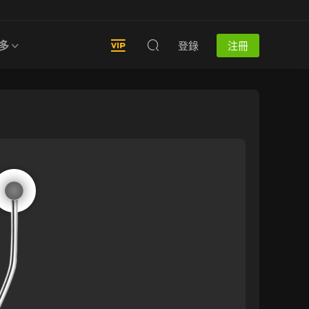
多
登錄
注冊