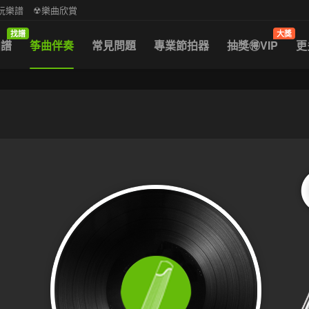
中阮樂譜
☢樂曲欣賞
找譜
大獎
曲譜
筝曲伴奏
常見問題
專業節拍器
抽獎🉐VIP
更