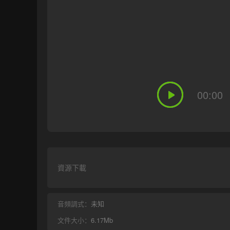
00:00
資源下載
音頻調式：
未知
文件大小：
6.17Mb