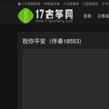
🏠17古筝網首頁
📯筝曲伴奏
📄古筝樂譜
📄琵琶樂譜
📄
首頁
古筝
祝你平安（伴奏18553）