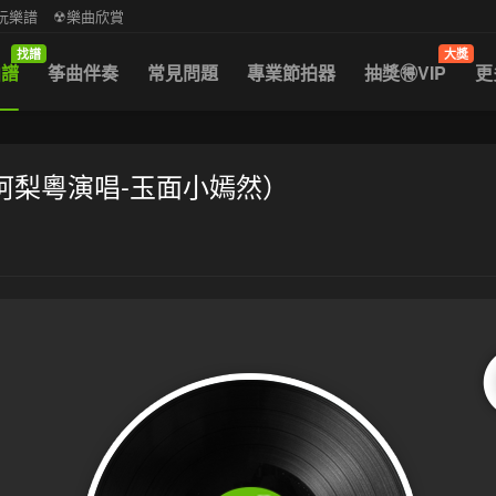
中阮樂譜
☢樂曲欣賞
找譜
大獎
曲譜
筝曲伴奏
常見問題
專業節拍器
抽獎🉐VIP
更
阿梨粵演唱-玉面小嫣然）