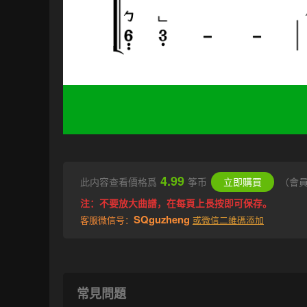
4.99
此内容查看價格爲
筝币
立即購買
（會
注：不要放大曲譜，在每頁上長按即可保存。
SQguzheng
客服微信号：
或微信二維碼添加
常見問題