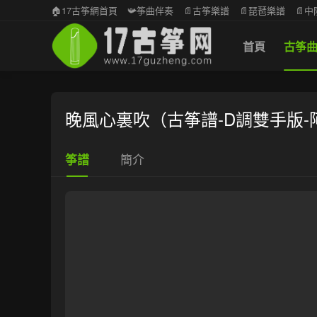
🏠17古筝網首頁
📯筝曲伴奏
📄古筝樂譜
📄琵琶樂譜
📄
首頁
古筝
晚風心裏吹（古筝譜-D調雙手版-
簡介
筝譜