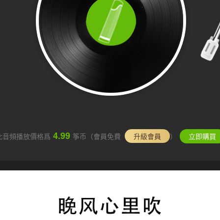
4.99
此音頻播放價格爲
筝币（會員免費
升級會員
）
立即購買