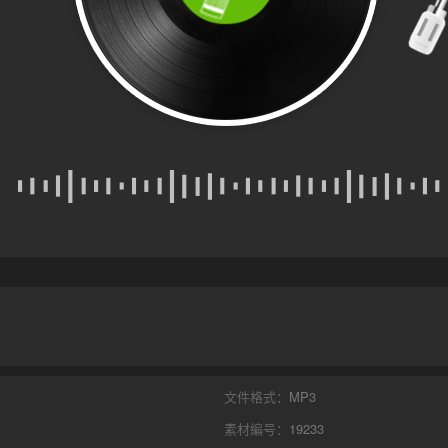
文件格式：
MP3
素材編号：
19233