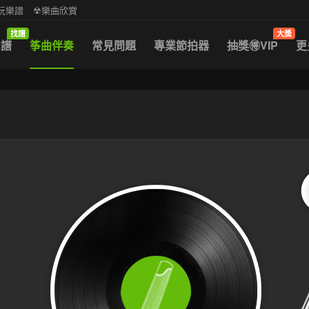
中阮樂譜
☢樂曲欣賞
找譜
大獎
曲譜
筝曲伴奏
常見問題
專業節拍器
抽獎🉐VIP
更