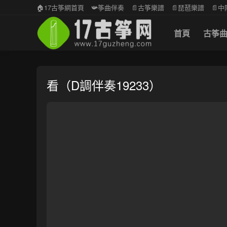
🏠17古筝網首頁
📯筝曲伴奏
📄古筝樂譜
📄琵琶樂譜
📄
首頁
古筝
看（D調伴奏19233）