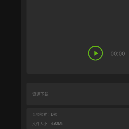
00:00
資源下載
音頻調式：
D調
文件大小：
4.63Mb