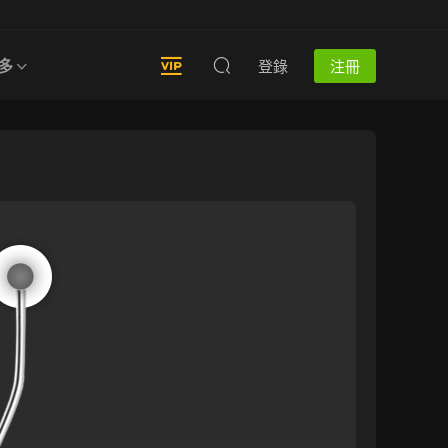
多
登錄
注冊