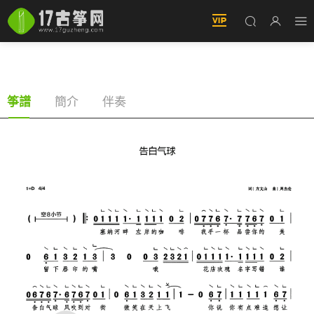
告白氣球（古筝譜-單手版帶指法-帶歌詞）
簡介
伴奏
筝譜