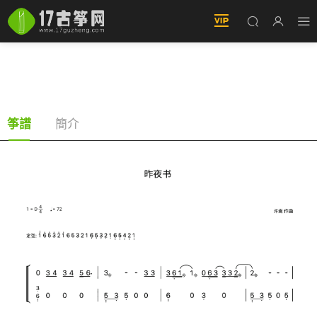
昨夜書（古筝譜-D調雙手版-央視文化節目《經典
詠流傳》第四季第9期中演唱曲目-許嵩演唱）
簡介
筝譜