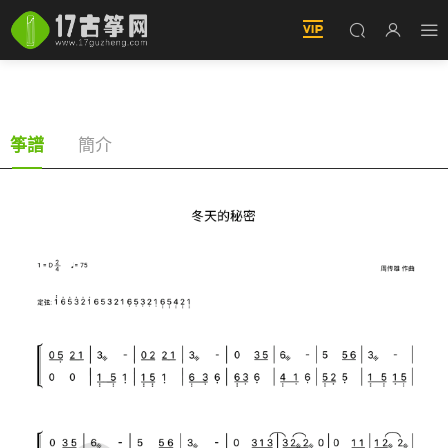
冬天的秘密（古筝譜-D調雙手版-周傳雄演唱）
簡介
筝譜