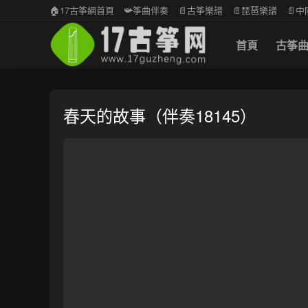
🏠17古筝網首頁
📯筝曲伴奏
📄古筝樂譜
📄琵琶樂譜
📄
首頁
古筝
春天的故事（伴奏18145）