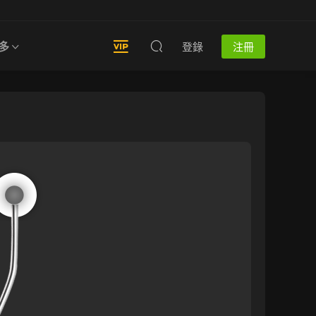
多
登錄
注冊