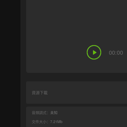
00:00
資源下載
音頻調式：
未知
文件大小：
7.21Mb