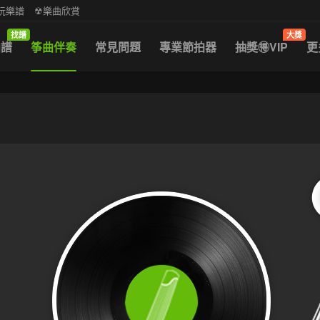
中阮樂譜
☢樂曲欣賞
找譜
大獎
曲譜
筝曲伴奏
常見問題
專業節拍器
抽獎🉐VIP
更