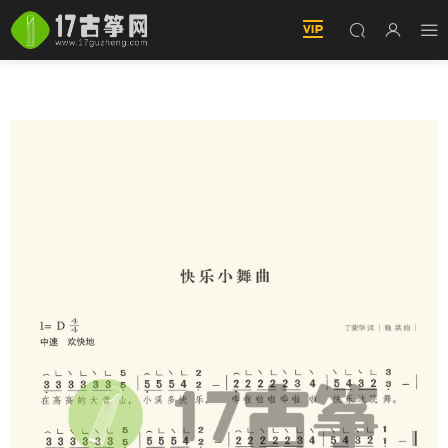
快樂小舞蹈 古筝譜