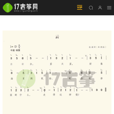
雲 古筝譜