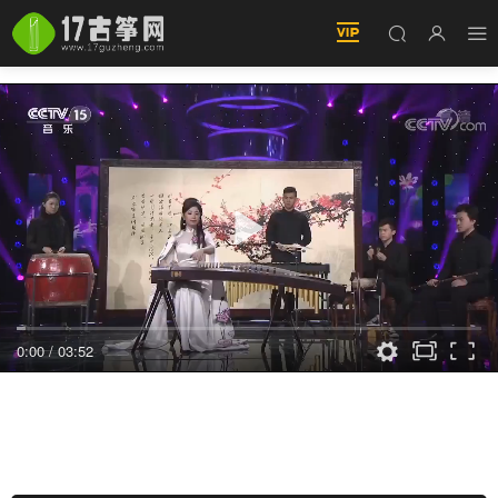
0:00
/
03:52
醉·百花亭（演奏：尚靖雅 張凱強 李陽 李凱文
吳天孺）