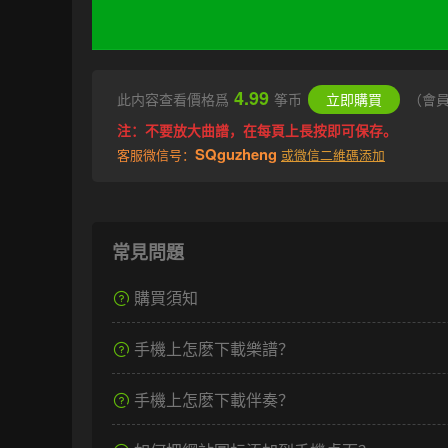
4.99
此内容查看價格爲
筝币
立即購買
（會
注：不要放大曲譜，在每頁上長按即可保存。
SQguzheng
客服微信号：
或微信二維碼添加
常見問題
購買須知
手機上怎麽下載樂譜？
手機上怎麽下載伴奏？