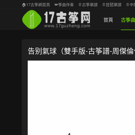
🏠17古筝網首頁
📯筝曲伴奏
📄古筝樂譜
📄琵琶樂譜
📄
首頁
古筝
告别氣球（雙手版-古筝譜-周傑