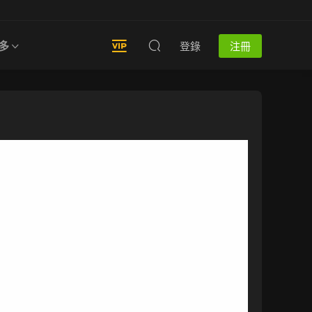
多
登錄
注冊