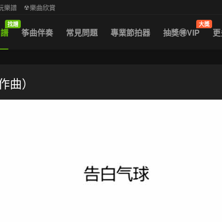
中阮樂譜
☢樂曲欣賞
找譜
大獎
曲譜
筝曲伴奏
常見問題
專業節拍器
抽獎🉐VIP
更
倫作曲）