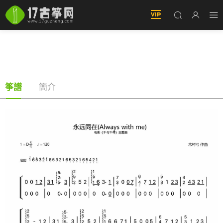
永遠同在（Always with me-古筝譜-D調雙手版-
電影《千與千尋》主題曲）
簡介
筝譜