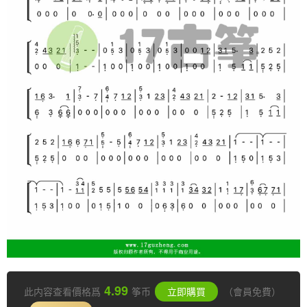
4.99
此内容查看價格爲
筝币
立即購買
（會員免費）