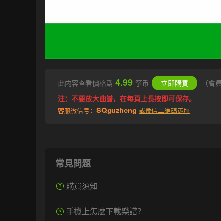
4.99
此内容查看價格爲
筝币
立即購買
（會
注：不要放大曲譜，在每頁上長按即可保存。
SQguzheng
客服微信号：
或微信二維碼添加
常見問題
購買須知
手機上怎麽下載樂譜？