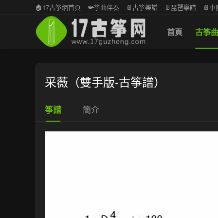
🏠17古筝網首頁
📯筝曲伴奏
📄古筝樂譜
📄琵琶樂譜
📄
首頁
古筝
采薇（雙手版-古筝譜）
簡介
筝譜