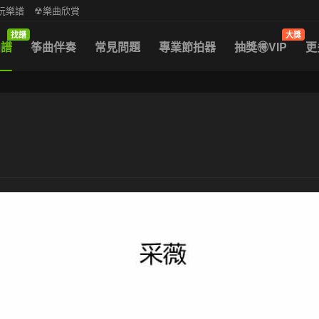
中阮樂譜
☢樂曲欣賞
找譜
大獎
曲譜
筝曲伴奏
常見問題
專業節拍器
抽獎🉐VIP
更