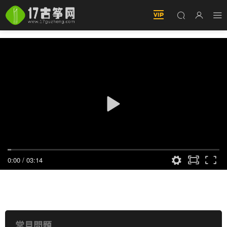
0:00
/
03:14
桃夭（古筝演奏：泓·聲樂團)
常見問題