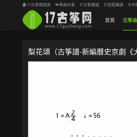
🏠17古筝網首頁
📯筝曲伴奏
📄古筝樂譜
📄琵琶樂譜
📄
首頁
古筝
梨花頌（古筝譜-新編曆史京劇《