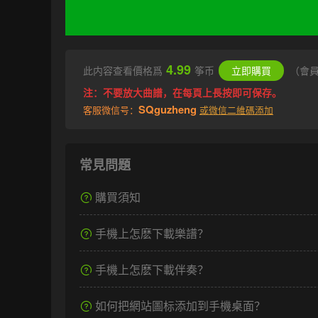
4.99
此内容查看價格爲
筝币
立即購買
（會
注：不要放大曲譜，在每頁上長按即可保存。
SQguzheng
客服微信号：
或微信二維碼添加
常見問題
購買須知
手機上怎麽下載樂譜？
手機上怎麽下載伴奏？
如何把網站圖标添加到手機桌面？