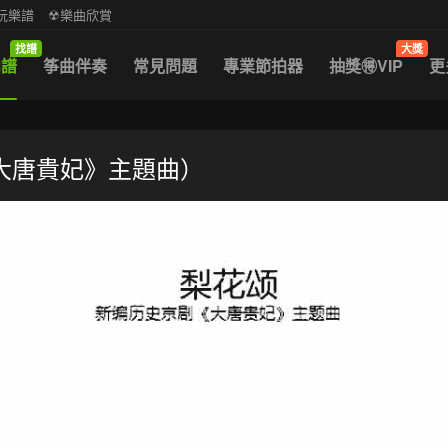
中阮樂譜
☢樂曲欣賞
找譜
大獎
曲譜
筝曲伴奏
常見問題
專業節拍器
抽獎🉐VIP
更
大唐貴妃》主題曲）