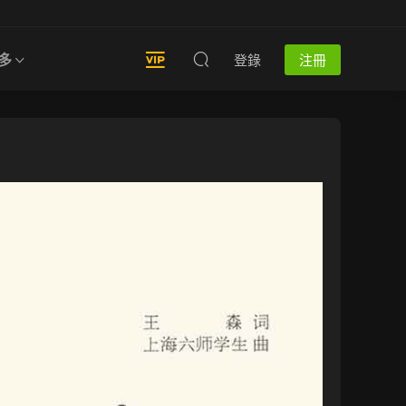
多
登錄
注冊