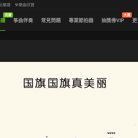
中阮樂譜
☢樂曲欣賞
找譜
大獎
曲譜
筝曲伴奏
常見問題
專業節拍器
抽獎🉐VIP
更