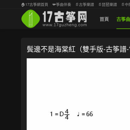
🏠17古筝網首頁
📯筝曲伴奏
📄古筝樂譜
📄琵琶樂譜
📄
首頁
古筝
鬓邊不是海棠紅（雙手版-古筝譜