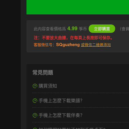
4.99
此内容查看價格爲
筝币
立即購買
（會
注：不要放大曲譜，在每頁上長按即可保存。
SQguzheng
客服微信号：
或微信二維碼添加
常見問題
購買須知
手機上怎麽下載樂譜？
手機上怎麽下載伴奏？