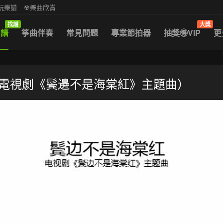
中阮樂譜
☢樂曲欣賞
找譜
大獎
曲譜
筝曲伴奏
常見問題
專業節拍器
抽獎🉐VIP
更
-電視劇《鬓邊不是海棠紅》主題曲）