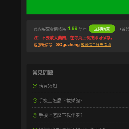
4.99
此内容查看價格爲
筝币
立即購買
（會
注：不要放大曲譜，在每頁上長按即可保存。
SQguzheng
客服微信号：
或微信二維碼添加
常見問題
購買須知
手機上怎麽下載樂譜？
手機上怎麽下載伴奏？