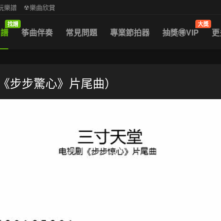
中阮樂譜
☢樂曲欣賞
找譜
大獎
曲譜
筝曲伴奏
常見問題
專業節拍器
抽獎🉐VIP
更
劇《步步驚心》片尾曲）