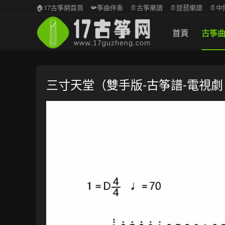
🏠17古筝網首頁
📯筝曲伴奏
📄古筝樂譜
📄琵琶樂譜
📄
首頁
古筝
三寸天堂（雙手版-古筝譜-電視