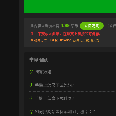
4.99
此内容查看價格爲
筝币
立即購買
（會
注：不要放大曲譜，在每頁上長按即可保存。
SQguzheng
客服微信号：
或微信二維碼添加
常見問題
購買須知
手機上怎麽下載樂譜？
手機上怎麽下載伴奏？
如何把網站圖标添加到手機桌面？