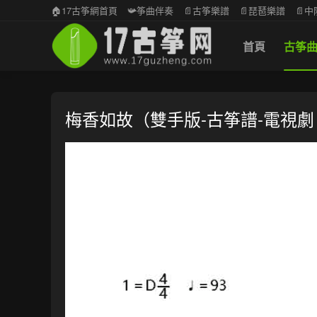
🏠17古筝網首頁
📯筝曲伴奏
📄古筝樂譜
📄琵琶樂譜
📄
首頁
古筝
梅香如故（雙手版-古筝譜-電視