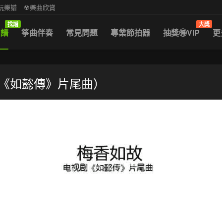
中阮樂譜
☢樂曲欣賞
找譜
大獎
曲譜
筝曲伴奏
常見問題
專業節拍器
抽獎🉐VIP
更
劇《如懿傳》片尾曲）