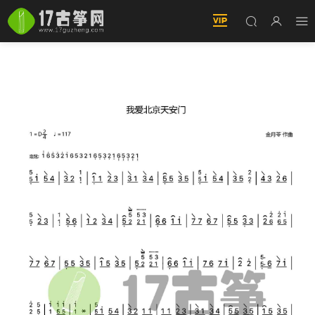
我愛北京天安門（古筝譜）