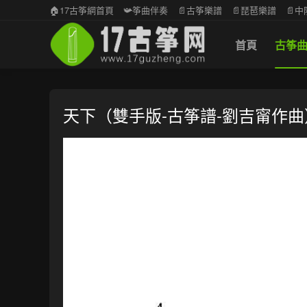
🏠17古筝網首頁
📯筝曲伴奏
📄古筝樂譜
📄琵琶樂譜
📄
首頁
古筝
天下（雙手版-古筝譜-劉吉甯作曲