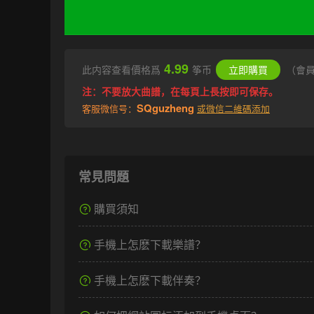
4.99
此内容查看價格爲
筝币
立即購買
（會
注：不要放大曲譜，在每頁上長按即可保存。
SQguzheng
客服微信号：
或微信二維碼添加
常見問題
購買須知
手機上怎麽下載樂譜？
手機上怎麽下載伴奏？