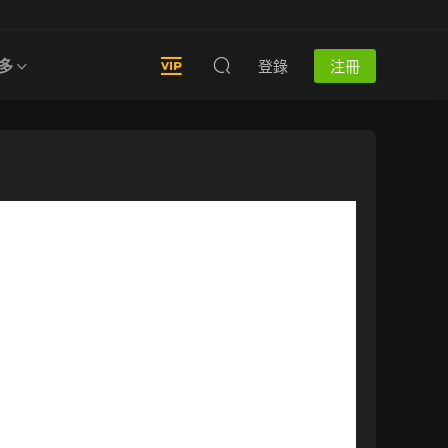
多
登錄
注冊