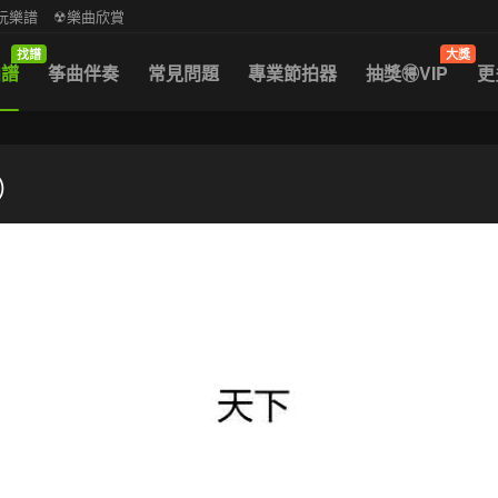
中阮樂譜
☢樂曲欣賞
找譜
大獎
曲譜
筝曲伴奏
常見問題
專業節拍器
抽獎🉐VIP
更
）