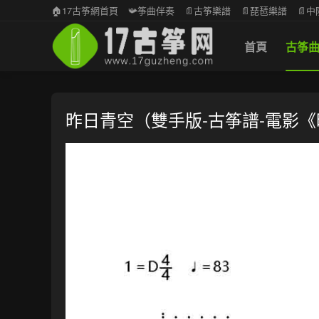
🏠17古筝網首頁
📯筝曲伴奏
📄古筝樂譜
📄琵琶樂譜
📄
首頁
古筝
昨日青空（雙手版-古筝譜-電影