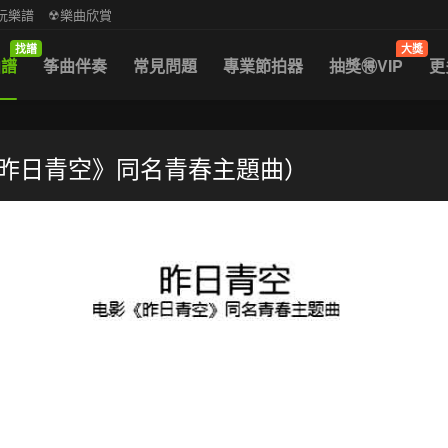
中阮樂譜
☢樂曲欣賞
找譜
大獎
曲譜
筝曲伴奏
常見問題
專業節拍器
抽獎🉐VIP
更
《昨日青空》同名青春主題曲）