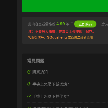
4.99
此内容查看價格爲
筝币
立即購買
（會
注：不要放大曲譜，在每頁上長按即可保存。
SQguzheng
客服微信号：
或微信二維碼添加
常見問題
購買須知
手機上怎麽下載樂譜？
手機上怎麽下載伴奏？