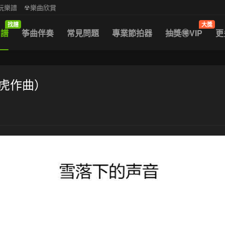
中阮樂譜
☢樂曲欣賞
找譜
大獎
曲譜
筝曲伴奏
常見問題
專業節拍器
抽獎🉐VIP
更
路虎作曲）