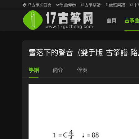
🏠17古筝網首頁
📯筝曲伴奏
📄古筝樂譜
📄琵琶樂譜
📄
首頁
古筝
雪落下的聲音（雙手版-古筝譜-
簡介
伴奏
筝譜