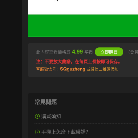
4.99
此内容查看價格爲
筝币
立即購買
（會
注：不要放大曲譜，在每頁上長按即可保存。
SQguzheng
客服微信号：
或微信二維碼添加
常見問題
購買須知
手機上怎麽下載樂譜？