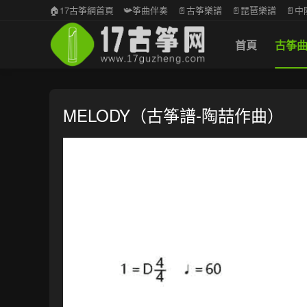
🏠17古筝網首頁
📯筝曲伴奏
📄古筝樂譜
📄琵琶樂譜
📄
首頁
古筝
MELODY（古筝譜-陶喆作曲）