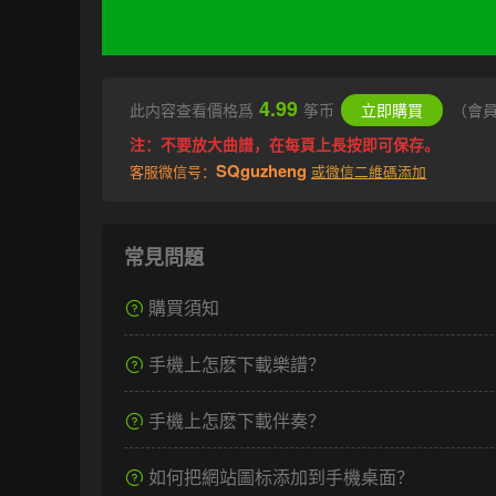
4.99
此内容查看價格爲
筝币
立即購買
（會
注：不要放大曲譜，在每頁上長按即可保存。
SQguzheng
客服微信号：
或微信二維碼添加
常見問題
購買須知
手機上怎麽下載樂譜？
手機上怎麽下載伴奏？
如何把網站圖标添加到手機桌面？