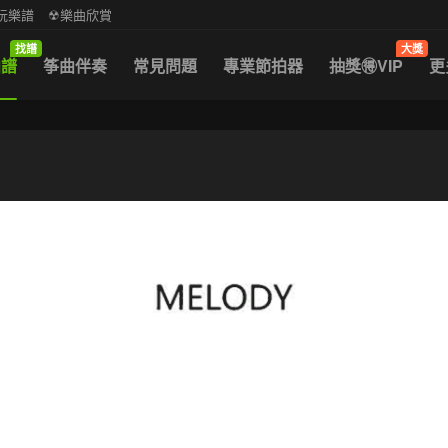
中阮樂譜
☢樂曲欣賞
找譜
大獎
曲譜
筝曲伴奏
常見問題
專業節拍器
抽獎🉐VIP
更