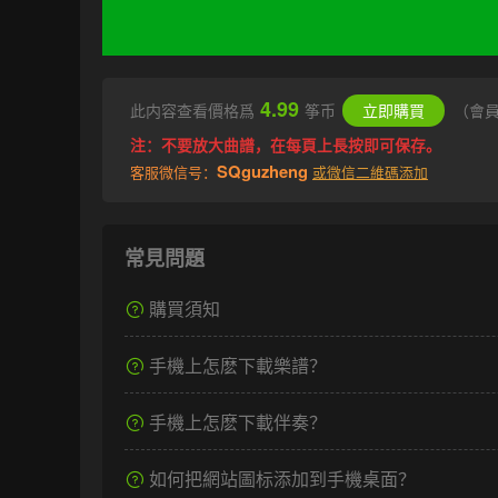
4.99
此内容查看價格爲
筝币
立即購買
（會
注：不要放大曲譜，在每頁上長按即可保存。
SQguzheng
客服微信号：
或微信二維碼添加
常見問題
購買須知
手機上怎麽下載樂譜？
手機上怎麽下載伴奏？
如何把網站圖标添加到手機桌面？