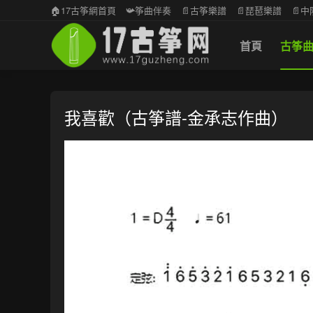
🏠17古筝網首頁
📯筝曲伴奏
📄古筝樂譜
📄琵琶樂譜
📄
首頁
古筝
我喜歡（古筝譜-金承志作曲）