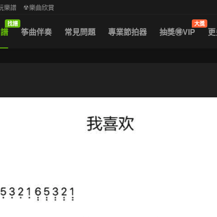
中阮樂譜
☢樂曲欣賞
找譜
大獎
曲譜
筝曲伴奏
常見問題
專業節拍器
抽獎🉐VIP
更