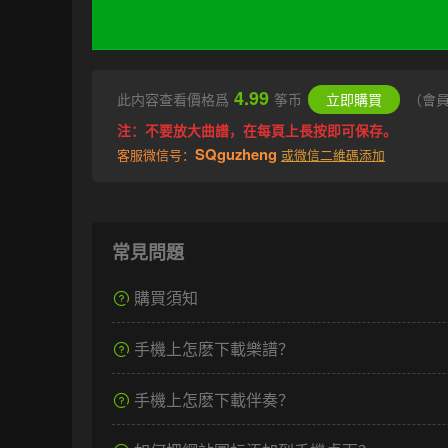
4.99
此内容查看價格爲
筝币
立即購買
（會
注：不要放大曲譜，在每頁上長按即可保存。
SQguzheng
客服微信号：
或微信二維碼添加
常見問題
購買須知
手機上怎麽下載樂譜？
手機上怎麽下載伴奏？