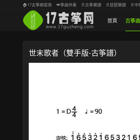
🏠17古筝網首頁
📯筝曲伴奏
📄古筝樂譜
📄琵琶樂譜
📄
首頁
古筝
世末歌者（雙手版-古筝譜）