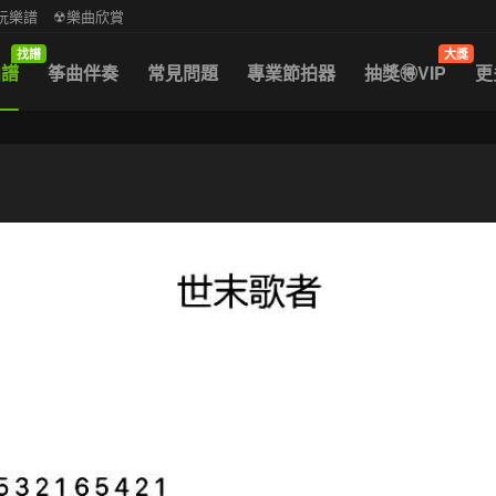
中阮樂譜
☢樂曲欣賞
找譜
大獎
曲譜
筝曲伴奏
常見問題
專業節拍器
抽獎🉐VIP
更