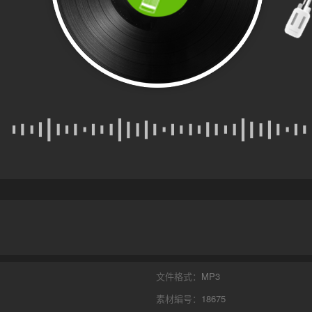
文件格式：
MP3
素材編号：
18675