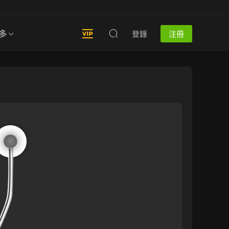
多
登錄
注冊