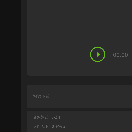
00:00
資源下載
音頻調式：
未知
文件大小：
3.10Mb