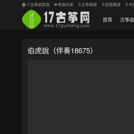
🏠17古筝網首頁
📯筝曲伴奏
📄古筝樂譜
📄琵琶樂譜
📄
首頁
古筝
伯虎說（伴奏18675）