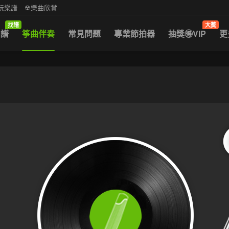
中阮樂譜
☢樂曲欣賞
找譜
大獎
曲譜
筝曲伴奏
常見問題
專業節拍器
抽獎🉐VIP
更