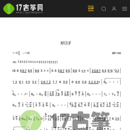
好日子（古筝譜）