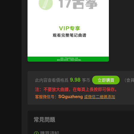
9.98
此内容查看價格爲
筝币
立即購買
（會
注：不要放大曲譜，在每頁上長按即可保存。
SQguzheng
客服微信号：
或微信二維碼添加
常見問題
購買須知