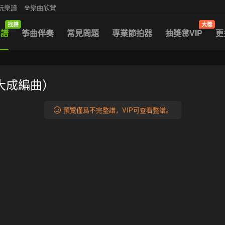
中阮樂譜
☢樂曲欣賞
找譜
大獎
曲譜
筝曲伴奏
常見問題
專業節拍器
抽獎🉐VIP
更
大成編曲）
預覽僅爲不完整譜，VIP可查看整譜。