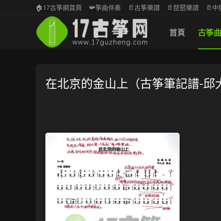
🏠17古筝網首頁
📯筝曲伴奏
📄古筝樂譜
📄琵琶樂譜
📄
首頁
古筝
在北京的金山上（古筝筆記譜-邱