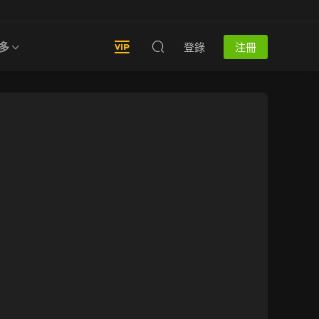
多
登錄
注冊