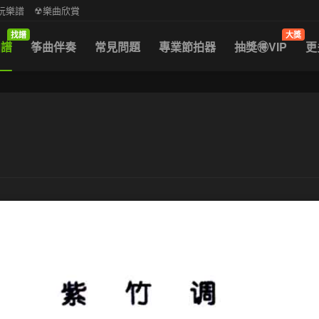
中阮樂譜
☢樂曲欣賞
找譜
大獎
曲譜
筝曲伴奏
常見問題
專業節拍器
抽獎🉐VIP
更
）