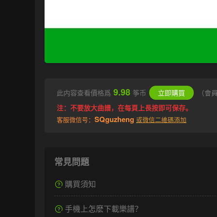
9.98
此内容查看價格爲
筝币
立即購買
（會
注：不要放大曲譜，在每頁上長按即可保存。
SQguzheng
客服微信号：
或微信二維碼添加
常見問題
購買須知
手機上怎麽下載樂譜？