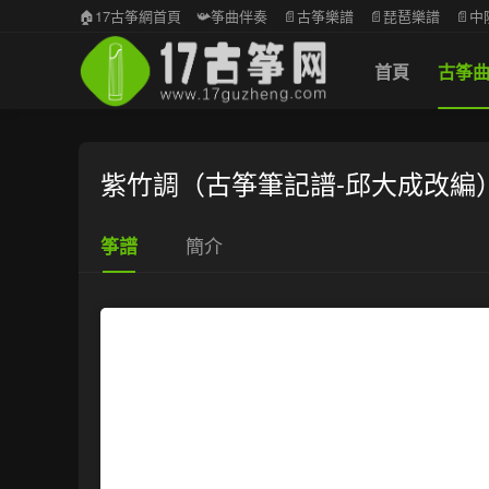
🏠17古筝網首頁
📯筝曲伴奏
📄古筝樂譜
📄琵琶樂譜
📄
首頁
古筝
紫竹調（古筝筆記譜-邱大成改編
簡介
筝譜