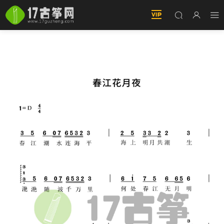
春江花月夜（國學兒歌-古筝譜）