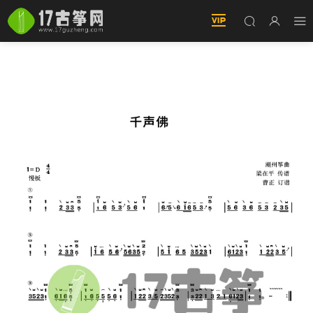
千聲佛（曹正訂譜-古筝譜）