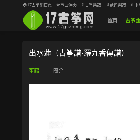
🏠17古筝網首頁
📯筝曲伴奏
📄古筝樂譜
📄琵琶樂譜
📄
首頁
古筝
出水蓮（古筝譜-羅九香傳譜）
簡介
筝譜