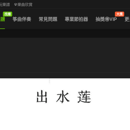
中阮樂譜
☢樂曲欣賞
找譜
大獎
曲譜
筝曲伴奏
常見問題
專業節拍器
抽獎🉐VIP
更