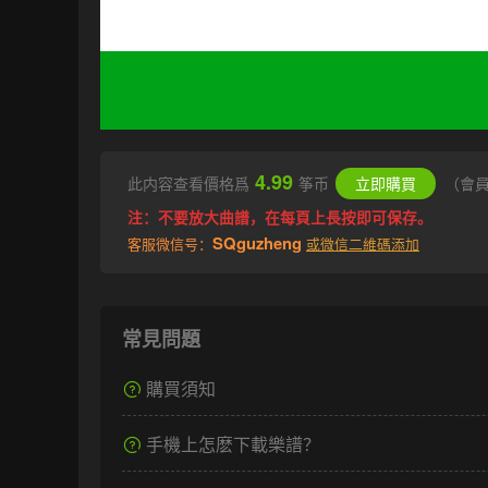
4.99
此内容查看價格爲
筝币
立即購買
（會
注：不要放大曲譜，在每頁上長按即可保存。
SQguzheng
客服微信号：
或微信二維碼添加
常見問題
購買須知
手機上怎麽下載樂譜？