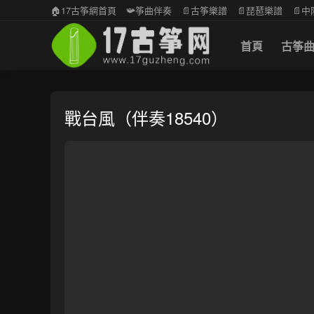
🏠17古筝網首頁
📯筝曲伴奏
📄古筝樂譜
📄琵琶樂譜
📄
首頁
古筝
戰台風（伴奏18540）