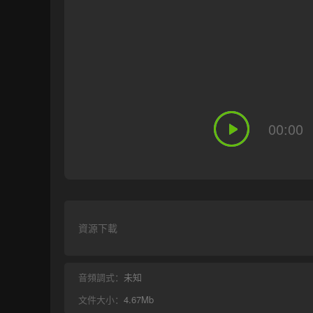
00:00
資源下載
音頻調式：
未知
文件大小：
4.67Mb