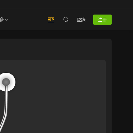
多
登錄
注冊