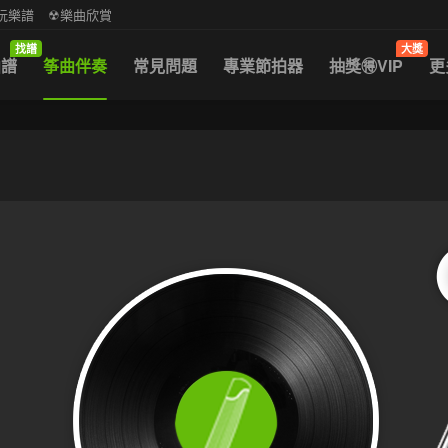
中阮樂譜
☢樂曲欣賞
找譜
大獎
曲譜
筝曲伴奏
常見問題
專業節拍器
抽獎🉐VIP
更